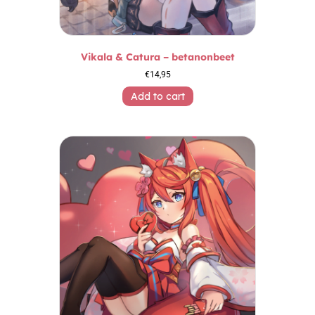
Vikala & Catura – betanonbeet
€
14,95
Add to cart